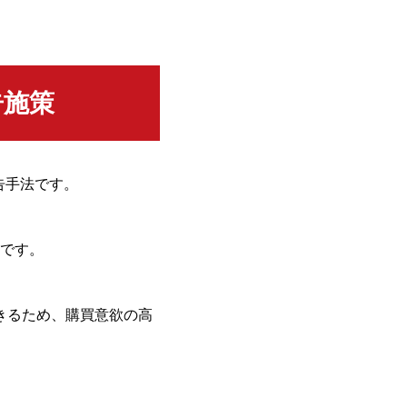
告施策
広告手法です。
です。
きるため、購買意欲の高